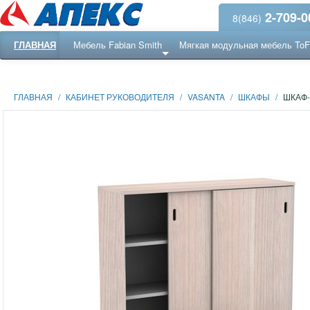
2-709-0
8(846)
ГЛАВНАЯ
Мебель Fabian Smith
Мягкая модульная мебель To
Еще ...
Ресепншн
ГЛАВНАЯ
/
КАБИНЕТ РУКОВОДИТЕЛЯ
/
VASANTA
/
ШКАФЫ
/
ШКАФ-