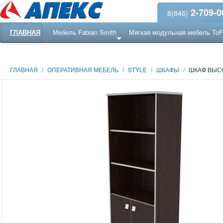
2-709-0
8(846)
ГЛАВНАЯ
Мебель Fabian Smith
Мягкая модульная мебель To
Еще ...
Ресепншн
ГЛАВНАЯ
/
ОПЕРАТИВНАЯ МЕБЕЛЬ
/
STYLE
/
ШКАФЫ
/
ШКАФ ВЫСО