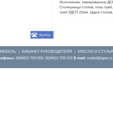
Исполнение: ламированное ДСП
Столешницы столов, топы тумб,
тумб ЛДСП 22мм. Царги столов
Купить
 МЕБЕЛЬ
КАБИНЕТ РУКОВОДИТЕЛЯ
КРЕСЛО И СТУЛЬ
|
|
лефоны:
8(846)2-709-000, 8(846)2-709-242
E-mail:
ur.s-xepa@leb