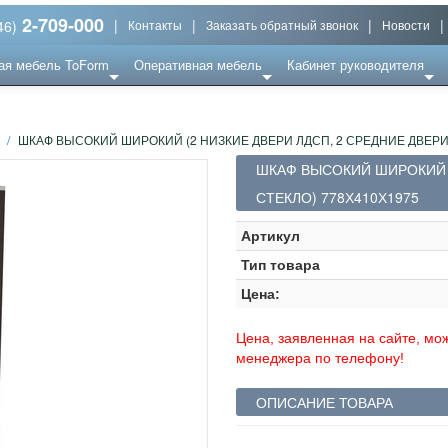
2-709-000
|
|
|
|
46)
Контакты
Заказать обратный звонок
Новости
ая мебель ToForm
Оперативная мебель
Кабинет руководителя
/
ШКАФ ВЫСОКИЙ ШИРОКИЙ (2 НИЗКИЕ ДВЕРИ ЛДСП, 2 СРЕДНИЕ ДВЕРИ 
ШКАФ ВЫСОКИЙ ШИРОКИЙ (
СТЕКЛО) 778Х410Х1975
Артикул
Тип товара
Цена:
Цена, заявленная на сайте, мож
менеджера по телефону!
ОПИСАНИЕ ТОВАРА