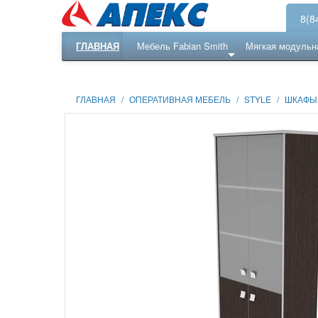
8(8
ГЛАВНАЯ
Мебель Fabian Smith
Мягкая модульн
Еще ...
Ресепншн
ГЛАВНАЯ
/
ОПЕРАТИВНАЯ МЕБЕЛЬ
/
STYLE
/
ШКАФЫ