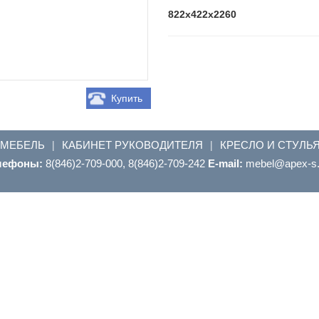
822x422x2260
Купить
 МЕБЕЛЬ
КАБИНЕТ РУКОВОДИТЕЛЯ
КРЕСЛО И СТУЛЬ
|
|
лефоны:
8(846)2-709-000, 8(846)2-709-242
E-mail:
ur.s-xepa@leb