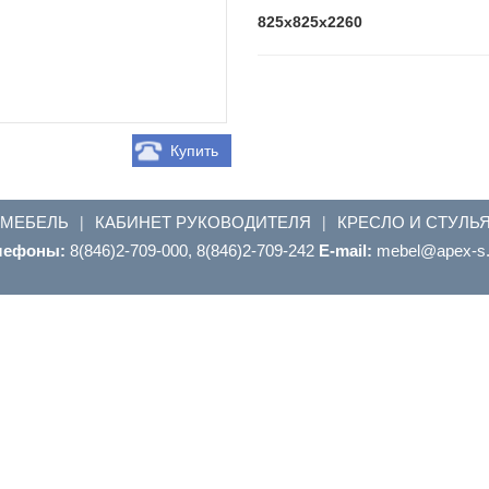
825x825x2260
Купить
 МЕБЕЛЬ
КАБИНЕТ РУКОВОДИТЕЛЯ
КРЕСЛО И СТУЛЬ
|
|
лефоны:
8(846)2-709-000, 8(846)2-709-242
E-mail:
ur.s-xepa@leb