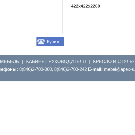
422x422x2260
Купить
 МЕБЕЛЬ
КАБИНЕТ РУКОВОДИТЕЛЯ
КРЕСЛО И СТУЛЬ
|
|
лефоны:
8(846)2-709-000, 8(846)2-709-242
E-mail:
ur.s-xepa@leb