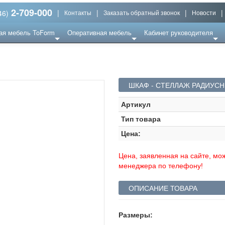
2-709-000
|
|
|
|
46)
Контакты
Заказать обратный звонок
Новости
ая мебель ToForm
Оперативная мебель
Кабинет руководителя
ШКАФ - СТЕЛЛАЖ РАДИУСНЫ
Артикул
Тип товара
Цена:
Цена, заявленная на сайте, мож
менеджера по телефону!
ОПИСАНИЕ ТОВАРА
Размеры: