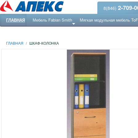
2-709-0
8(846)
ГЛАВНАЯ
Мебель Fabian Smith
Мягкая модульная мебель To
Еще ...
Ресепншн
ГЛАВНАЯ
/
ШКАФ-КОЛОНКА