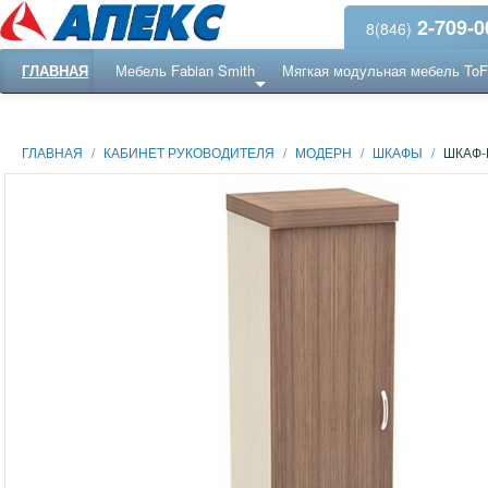
2-709-0
8(846)
ГЛАВНАЯ
Мебель Fabian Smith
Мягкая модульная мебель To
Еще ...
Ресепншн
ГЛАВНАЯ
/
КАБИНЕТ РУКОВОДИТЕЛЯ
/
МОДЕРН
/
ШКАФЫ
/
ШКАФ-