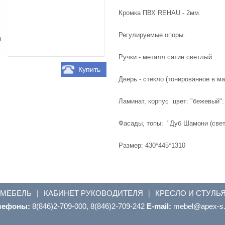
Кромка ПВХ REHAU - 2мм.
Регулируемые опоры.
Ручки - металл сатин светлый.
Купить
Дверь - стекло (тонированное в м
Ламинат, корпус цвет: "бежевый".
Фасады, топы: "Дуб Шамони (свет
Размер: 430*445*1310
 МЕБЕЛЬ
КАБИНЕТ РУКОВОДИТЕЛЯ
КРЕСЛО И СТУЛЬ
|
|
лефоны:
8(846)2-709-000, 8(846)2-709-242
E-mail:
ur.s-xepa@leb