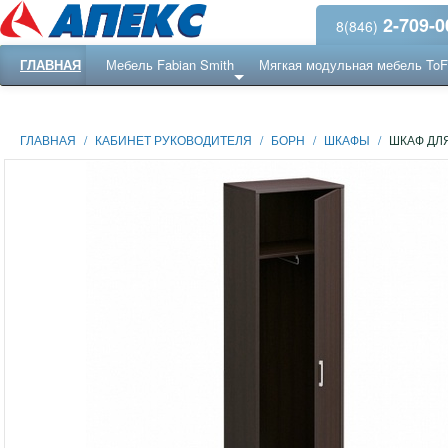
2-709-0
8(846)
ГЛАВНАЯ
Мебель Fabian Smith
Мягкая модульная мебель To
Еще ...
Ресепншн
ГЛАВНАЯ
/
КАБИНЕТ РУКОВОДИТЕЛЯ
/
БОРН
/
ШКАФЫ
/
ШКАФ ДЛ