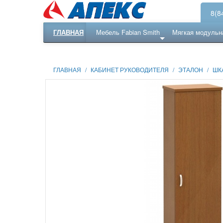
8(8
ГЛАВНАЯ
Мебель Fabian Smith
Мягкая модульн
Еще ...
Ресепншн
ГЛАВНАЯ
/
КАБИНЕТ РУКОВОДИТЕЛЯ
/
ЭТАЛОН
/
ШК