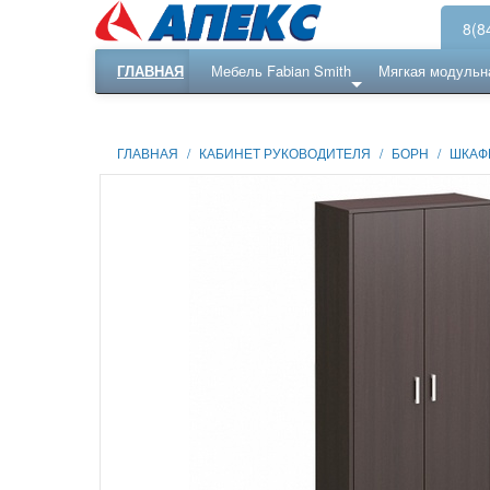
8(8
ГЛАВНАЯ
Мебель Fabian Smith
Мягкая модульн
Еще ...
Ресепншн
ГЛАВНАЯ
/
КАБИНЕТ РУКОВОДИТЕЛЯ
/
БОРН
/
ШКАФ