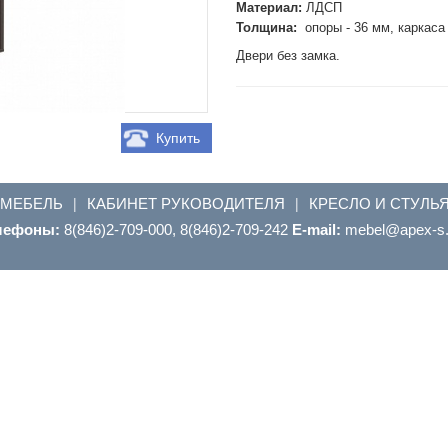
Материал:
ЛДСП
Толщина:
опоры - 36 мм, каркаса 
Двери без замка.
Купить
 МЕБЕЛЬ
КАБИНЕТ РУКОВОДИТЕЛЯ
КРЕСЛО И СТУЛЬ
|
|
лефоны:
8(846)2-709-000, 8(846)2-709-242
E-mail:
ur.s-xepa@leb