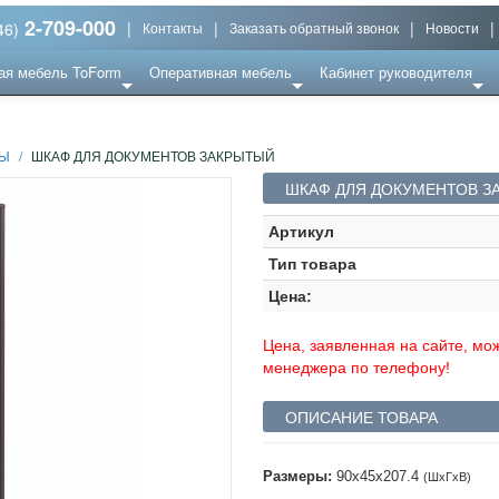
2-709-000
|
|
|
|
46)
Контакты
Заказать обратный звонок
Новости
ая мебель ToForm
Оперативная мебель
Кабинет руководителя
Ы
/
ШКАФ ДЛЯ ДОКУМЕНТОВ ЗАКРЫТЫЙ
ШКАФ ДЛЯ ДОКУМЕНТОВ З
Артикул
Тип товара
Цена:
Цена, заявленная на сайте, мож
менеджера по телефону!
ОПИСАНИЕ ТОВАРА
Размеры:
90x45x207.4
(ШхГхВ)