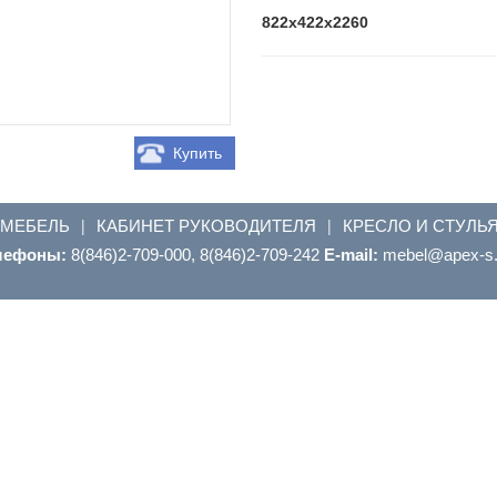
822x422x2260
Купить
 МЕБЕЛЬ
КАБИНЕТ РУКОВОДИТЕЛЯ
КРЕСЛО И СТУЛЬ
|
|
лефоны:
8(846)2-709-000, 8(846)2-709-242
E-mail:
ur.s-xepa@leb