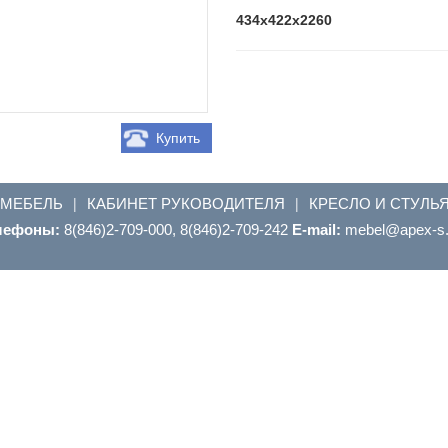
434x422x2260
Купить
 МЕБЕЛЬ
КАБИНЕТ РУКОВОДИТЕЛЯ
КРЕСЛО И СТУЛЬ
|
|
лефоны:
8(846)2-709-000, 8(846)2-709-242
E-mail:
ur.s-xepa@leb