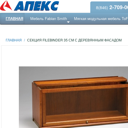
2-709-0
8(846)
ГЛАВНАЯ
Мебель Fabian Smith
Мягкая модульная мебель To
Еще ...
Ресепншн
ГЛАВНАЯ
/
СЕКЦИЯ FILEBINDER 35 СМ С ДЕРЕВЯННЫМ ФАСАДОМ