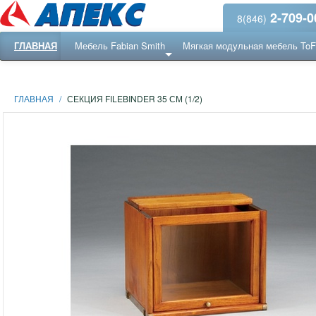
2-709-0
8(846)
ГЛАВНАЯ
Мебель Fabian Smith
Мягкая модульная мебель To
Еще ...
Ресепншн
ГЛАВНАЯ
/
СЕКЦИЯ FILEBINDER 35 СМ (1/2)