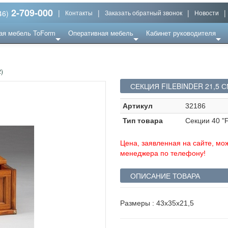
2-709-000
|
|
|
|
46)
Контакты
Заказать обратный звонок
Новости
ая мебель ToForm
Оперативная мебель
Кабинет руководителя
)
СЕКЦИЯ FILEBINDER 21,5 С
Артикул
32186
Тип товара
Секции 40 "F
Цена, заявленная на сайте, мож
менеджера по телефону!
ОПИСАНИЕ ТОВАРА
Размеры : 43х35х21,5