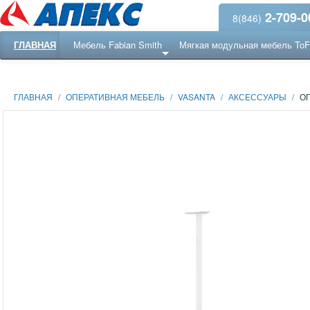
2-709-0
8(846)
ГЛАВНАЯ
Мебель Fabian Smith
Мягкая модульная мебель To
Еще ...
Ресепншн
ГЛАВНАЯ
/
ОПЕРАТИВНАЯ МЕБЕЛЬ
/
VASANTA
/
АКСЕССУАРЫ
/
О