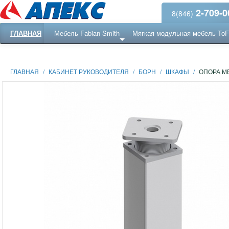
2-709-0
8(846)
ГЛАВНАЯ
Мебель Fabian Smith
Мягкая модульная мебель To
Еще ...
Ресепншн
ГЛАВНАЯ
/
КАБИНЕТ РУКОВОДИТЕЛЯ
/
БОРН
/
ШКАФЫ
/
ОПОРА М