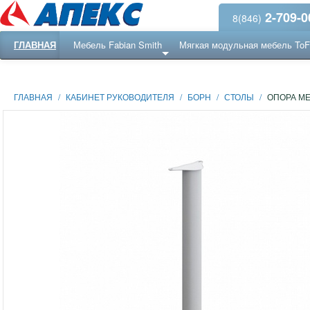
2-709-0
8(846)
ГЛАВНАЯ
Мебель Fabian Smith
Мягкая модульная мебель To
Еще ...
Ресепншн
ГЛАВНАЯ
/
КАБИНЕТ РУКОВОДИТЕЛЯ
/
БОРН
/
СТОЛЫ
/
ОПОРА М