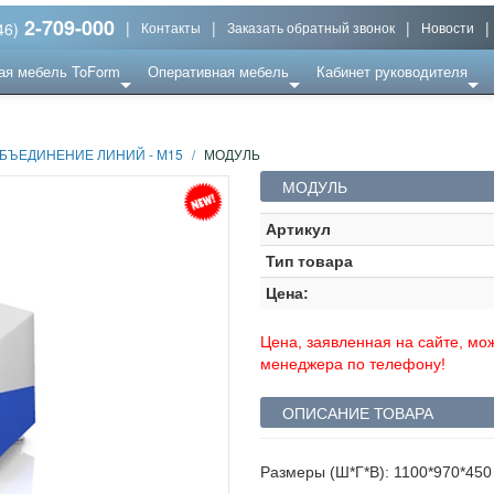
2-709-000
|
|
|
|
46)
Контакты
Заказать обратный звонок
Новости
ая мебель ToForm
Оперативная мебель
Кабинет руководителя
БЪЕДИНЕНИЕ ЛИНИЙ - М15
/
МОДУЛЬ
МОДУЛЬ
Артикул
Тип товара
Цена:
Цена, заявленная на сайте, мож
менеджера по телефону!
ОПИСАНИЕ ТОВАРА
Размеры (Ш*Г*В): 1100*970*45