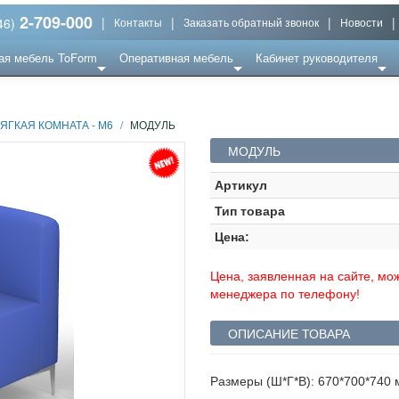
2-709-000
|
|
|
|
46)
Контакты
Заказать обратный звонок
Новости
ая мебель ToForm
Оперативная мебель
Кабинет руководителя
ЯГКАЯ КОМНАТА - М6
/
МОДУЛЬ
МОДУЛЬ
Артикул
Тип товара
Цена:
Цена, заявленная на сайте, мож
менеджера по телефону!
ОПИСАНИЕ ТОВАРА
Размеры (Ш*Г*В): 670*700*740