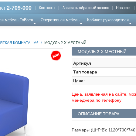
2-709-000
|
|
|
|
46)
Контакты
Заказать обратный звонок
Новости
ая мебель ToForm
Оперативная мебель
Кабинет руководителя
ЯГКАЯ КОМНАТА - М6
/
МОДУЛЬ 2-Х МЕСТНЫЙ
МОДУЛЬ 2-Х МЕСТНЫЙ
Артикул
Тип товара
Цена:
Цена, заявленная на сайте, мож
менеджера по телефону!
ОПИСАНИЕ ТОВАРА
Размеры (Ш*Г*В): 1120*700*74