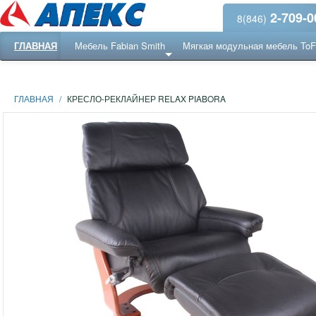
2-709-0
8(846)
ГЛАВНАЯ
Мебель Fabian Smith
Мягкая модульная мебель To
Еще ...
Ресепншн
ГЛАВНАЯ
/
КРЕСЛО-РЕКЛАЙНЕР RELAX PIABORA