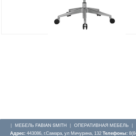
МЕБЕЛЬ FABIAN SMITH
ОПЕРАТИВНАЯ МЕБЕЛЬ
|
|
|
Адрес:
443086, г.Самара, ул Мичурина, 132
Телефоны:
8(8