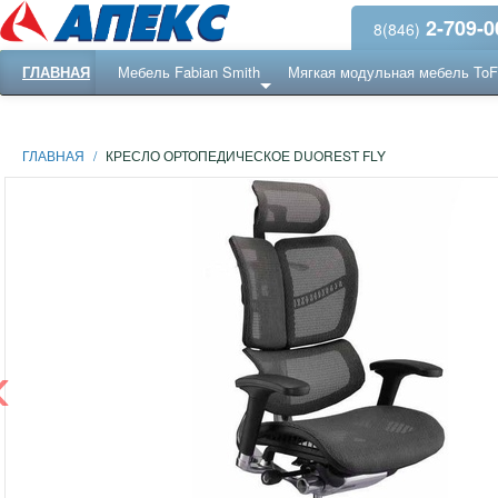
2-709-0
8(846)
ГЛАВНАЯ
Мебель Fabian Smith
Мягкая модульная мебель To
Еще ...
Ресепншн
ГЛАВНАЯ
/
КРЕСЛО ОРТОПЕДИЧЕСКОЕ DUOREST FLY
‹