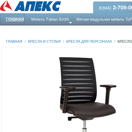
2-709-0
8(846)
ГЛАВНАЯ
Мебель Fabian Smith
Мягкая модульная мебель To
Еще ...
Ресепншн
ГЛАВНАЯ
/
КРЕСЛА И СТУЛЬЯ
/
КРЕСЛА ДЛЯ ПЕРСОНАЛА
/
КРЕСЛО