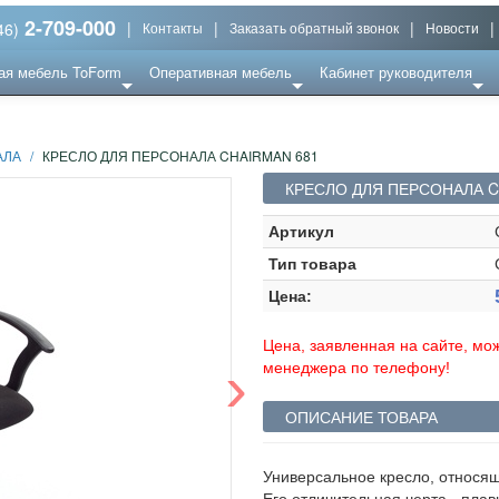
2-709-000
|
|
|
|
46)
Контакты
Заказать обратный звонок
Новости
ая мебель ToForm
Оперативная мебель
Кабинет руководителя
АЛА
/
КРЕСЛО ДЛЯ ПЕРСОНАЛА CHAIRMAN 681
КРЕСЛО ДЛЯ ПЕРСОНАЛА C
Артикул
Тип товара
Цена:
Цена, заявленная на сайте, мож
›
менеджера по телефону!
ОПИСАНИЕ ТОВАРА
Универсальное кресло, относяще
Его отличительная черта - плав