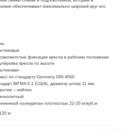
рмами обеспечивают максимально широкий круг его
нь
астиковые
озможностью фиксации кресла в рабочем положении.
улировка кресла по высоте
астиковая
ласс по стандарту Germany DIN 4550
ндарт BIFMA 5,1 (США), диаметр штока 11 мм,
рытие – нейлон
монолитный
ененный полиуретан плотностью 22-25 кг/куб.м
120 кг