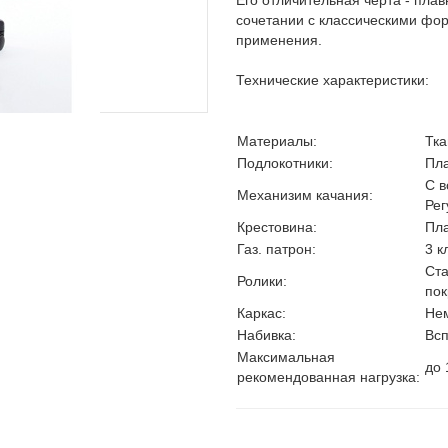
сочетании с классическими фо
применения.
Технические характеристики:
Материалы:
Тка
Подлокотники:
Пл
С в
Механизим качания:
Рег
Крестовина:
Пл
Газ. патрон:
3 к
Ста
Ролики:
пок
Каркас:
Не
Набивка:
Всп
Максимальная
до 
рекомендованная нагрузка: