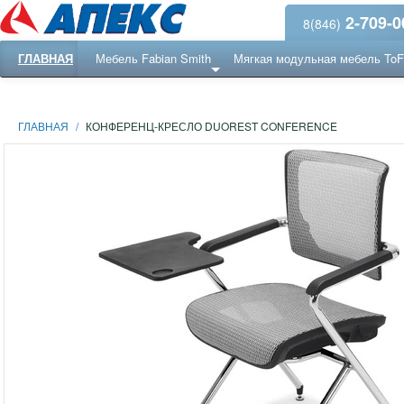
2-709-0
8(846)
ГЛАВНАЯ
Мебель Fabian Smith
Мягкая модульная мебель To
Еще ...
Ресепншн
ГЛАВНАЯ
/
КОНФЕРЕНЦ-КРЕСЛО DUOREST CONFERENCE