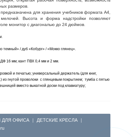
ных размеров.
 предназначена для хранения учебников формата А4,
 мелочей. Высота и форма надстройки позволяют
толе монитор с диагональю до 24 дюймов.
м.
темный» / дуб «Кобург» / «Мокко глянец».
Ф 16 мм; кант ПВХ 0,4 мм и 2 мм.
овкой и печатью; универсальный держатель (для книг,
.) из гнутой проволоки с глянцевым покрытием; тумба с пятью
ешницей вместо выкатной доски под клавиатуру;
Я ДЛЯ ОФИСА
ДЕТСКИЕ КРЕСЛА
|
|
em