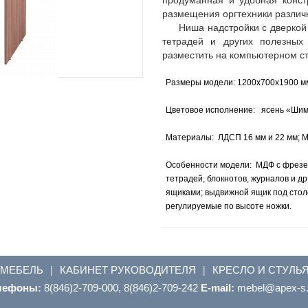
размещения оргтехники различ
Ниша надстройки с дверкой
тетрадей и других полезных
разместить на компьютерном с
Размеры модели: 1200x700x1900 м
Цветовое исполнение: ясень «Шимо 
Материалы: ЛДСП 16 мм и 22 мм; МД
Особенности модели: МДФ с фрезер
тетрадей, блокнотов, журналов и др
ящиками; выдвижной ящик под стол
регулируемые по высоте ножки.
 МЕБЕЛЬ
КАБИНЕТ РУКОВОДИТЕЛЯ
КРЕСЛО И СТУЛЬ
|
|
лефоны:
8(846)2-709-000, 8(846)2-709-242
E-mail:
ur.s-xepa@leb