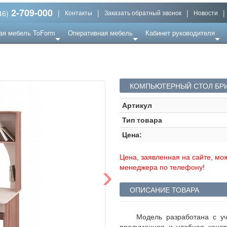
2-709-000
|
|
|
|
46)
Контакты
Заказать обратный звонок
Новости
ая мебель ToForm
Оперативная мебель
Кабинет руководителя
КОМПЬЮТЕРНЫЙ СТОЛ БРИТ
Артикул
Тип товара
Цена:
Цена, заявленная на сайте, мож
›
менеджера по телефону!
ОПИСАНИЕ ТОВАРА
Модель разработана c уч
продуманная и удобная констр