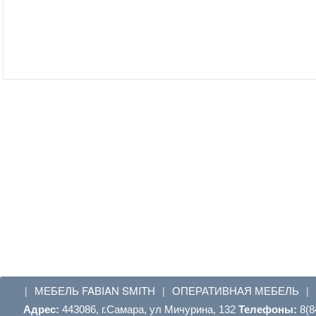
МЕБЕЛЬ FABIAN SMITH
ОПЕРАТИВНАЯ МЕБЕЛЬ
|
|
|
Адрес:
443086, г.Самара, ул Мичурина, 132
Телефоны:
8(8