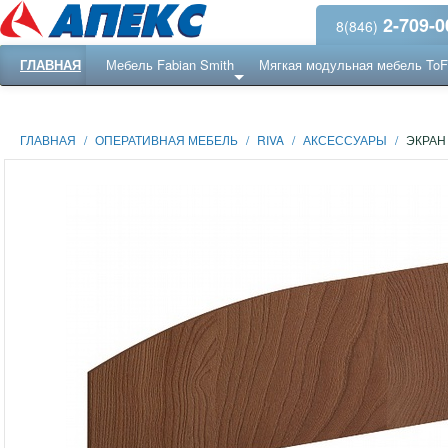
2-709-0
8(846)
ГЛАВНАЯ
Мебель Fabian Smith
Мягкая модульная мебель To
Еще ...
Ресепншн
ГЛАВНАЯ
/
ОПЕРАТИВНАЯ МЕБЕЛЬ
/
RIVA
/
АКСЕССУАРЫ
/
ЭКРАН 