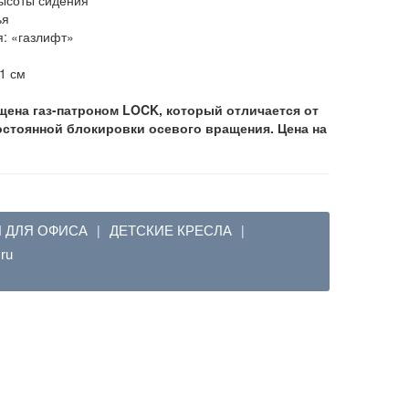
ья
я: «газлифт»
31 см
ащена
газ-патроном LOCK, который отличается от
остоянной блокировки осевого вращения. Цена на
Я ДЛЯ ОФИСА
ДЕТСКИЕ КРЕСЛА
|
|
em