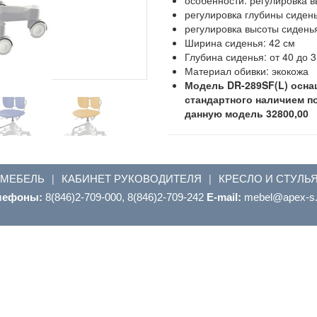
регулировка глубины сиден
регулировка высоты сидень
Ширина сиденья: 42 см
Глубина сиденья: от 40 до 
Материал обивки: экокожа
Модель DR-289SF(L) осн
стандартного наличием п
данную модель 32800,00
 МЕБЕЛЬ
КАБИНЕТ РУКОВОДИТЕЛЯ
КРЕСЛО И СТУЛЬ
|
|
лефоны:
8(846)2-709-000, 8(846)2-709-242
E-mail:
ur.s-xepa@leb