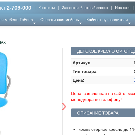
2-709-000
|
|
|
|
46)
Контакты
Заказать обратный звонок
Новости
ая мебель ToForm
Оперативная мебель
Кабинет руководителя
MAX
ДЕТСКОЕ КРЕСЛО ОРТОПЕ
Артикул
Тип товара
Цена:
Цена, заявленная на сайте, мож
›
менеджера по телефону!
ОПИСАНИЕ ТОВАРА
компьютерное кресло до 110
особенности: регулировка 