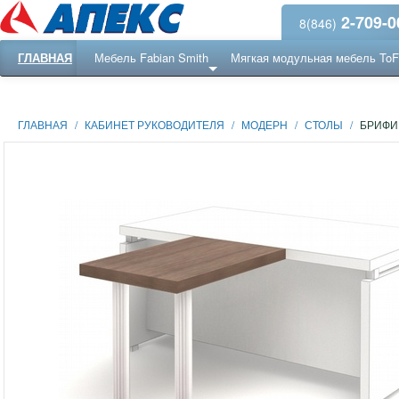
2-709-0
8(846)
ГЛАВНАЯ
Мебель Fabian Smith
Мягкая модульная мебель To
Еще ...
Ресепншн
ГЛАВНАЯ
/
КАБИНЕТ РУКОВОДИТЕЛЯ
/
МОДЕРН
/
СТОЛЫ
/
БРИФИН