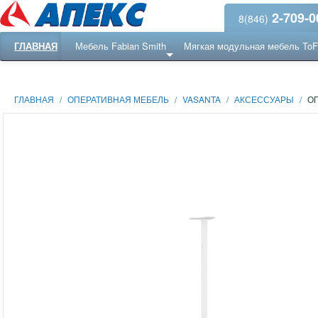
2-709-0
8(846)
ГЛАВНАЯ
Мебель Fabian Smith
Мягкая модульная мебель To
Еще ...
Ресепншн
ГЛАВНАЯ
/
ОПЕРАТИВНАЯ МЕБЕЛЬ
/
VASANTA
/
АКСЕССУАРЫ
/
О